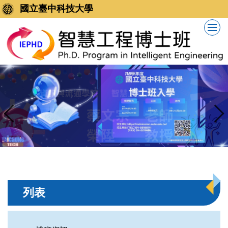
跳
國立臺中科技大學
到
主
要
內
容
區
列表